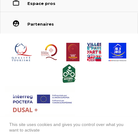
Espace pros
Partenaires
This site uses cookies and gives you control over what you
FONDS EUROPÉEN DE DÉVELOPPEMENT RÉGIONAL (FEDER)
want to activate
FONDO EUROPEO DE DESARROLLO REGIONAL (FEDER)