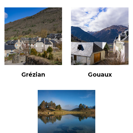
Grézian
Gouaux