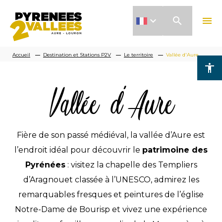
Aller
search
menu
au
contenu
Fil
principal
Accueil
Destination et Stations P2V
Le territoire
Vallée d'Aure
accessibility
d'Ariane
Vallée d'Aure
Fière de son passé médiéval, la vallée d’Aure est
l’endroit idéal pour découvrir le
patrimoine des
Pyrénées
: visitez la chapelle des Templiers
d’Aragnouet classée à l’UNESCO, admirez les
remarquables fresques et peintures de l’église
Notre-Dame de Bourisp et vivez une expérience