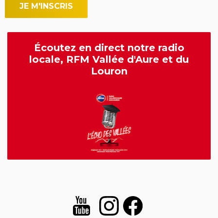
Écoutez en direct notre radio
locale, RFM Vallée d'Aure et du
Louron