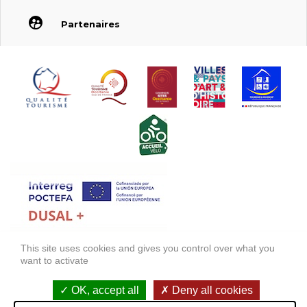
Partenaires
This site uses cookies and gives you control over what you
FONDS EUROPÉEN DE DÉVELOPPEMENT RÉGIONAL (FEDER)
want to activate
FONDO EUROPEO DE DESARROLLO REGIONAL (FEDER)
OK, accept all
Deny all cookies
Mentions légales