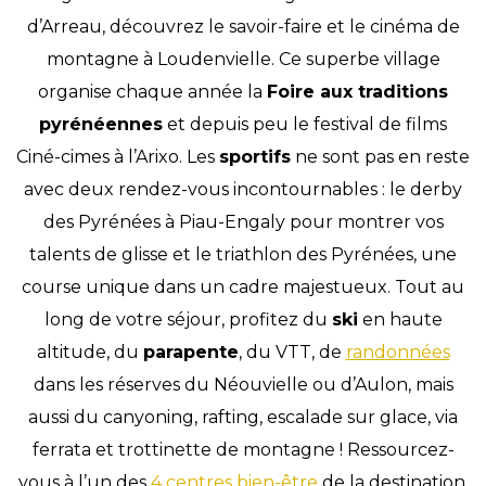
d’Arreau, découvrez le savoir-faire et le cinéma de
montagne à Loudenvielle. Ce superbe village
organise chaque année la
Foire aux traditions
pyrénéennes
et depuis peu le festival de films
Ciné-cimes à l’Arixo. Les
sportifs
ne sont pas en reste
avec deux rendez-vous incontournables : le derby
des Pyrénées à Piau-Engaly pour montrer vos
talents de glisse et le triathlon des Pyrénées, une
course unique dans un cadre majestueux. Tout au
long de votre séjour, profitez du
ski
en haute
altitude, du
parapente
, du VTT, de
randonnées
dans les réserves du Néouvielle ou d’Aulon, mais
aussi du canyoning, rafting, escalade sur glace, via
ferrata et trottinette de montagne ! Ressourcez-
vous à l’un des
4 centres bien-être
de la destination,