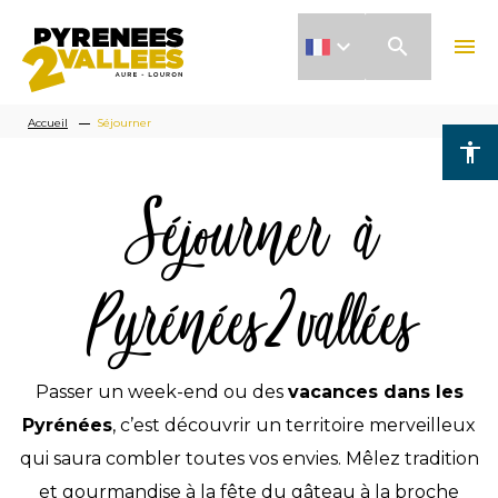
Aller
search
menu
au
contenu
Fil
principal
Accueil
Séjourner
accessibility
d'Ariane
Séjourner à
Pyrénées2vallées
Passer un week-end ou des
vacances dans les
Pyrénées
, c’est découvrir un territoire merveilleux
qui saura combler toutes vos envies. Mêlez tradition
et gourmandise à la fête du gâteau à la broche