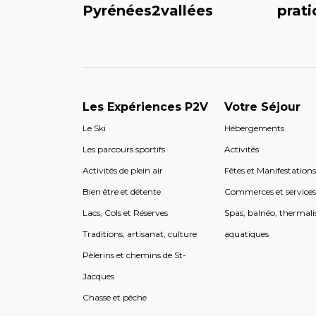
Pyrénées2vallées
prat
Les Expériences P2V
Votre Séjour
Le Ski
Hébergements
Les parcours sportifs
Activités
Activités de plein air
Fêtes et Manifestation
Bien être et détente
Commerces et service
Lacs, Cols et Réserves
Spas, balnéo, thermali
Traditions, artisanat, culture
aquatiques
Pèlerins et chemins de St-
Jacques
Chasse et pêche