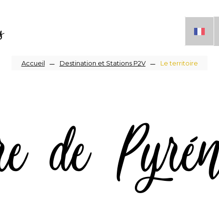
s
Fil
Accueil
Destination et Stations P2V
Le territoire
d'Ariane
ire de Pyrén