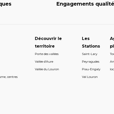
iques
Engagements qualit
Découvrir le
Les
A
territoire
Stations
p
Porte des vallées
Saint-Lary
To
s
Vallée d'Aure
Peyragudes
An
s
Vallée du Louron
Piau-Engaly
loc
sme, centres
Val Louron