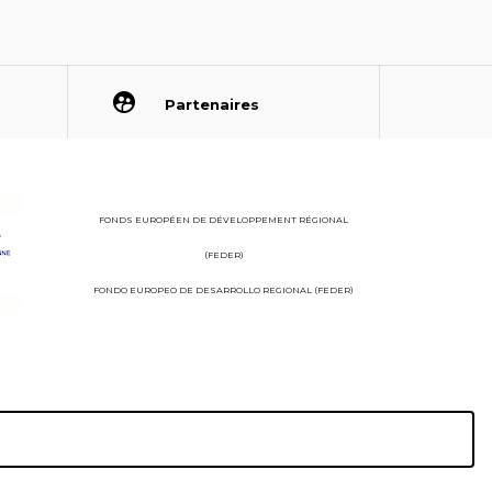
Partenaires
FONDS EUROPÉEN DE DÉVELOPPEMENT RÉGIONAL
(FEDER)
FONDO EUROPEO DE DESARROLLO REGIONAL (FEDER)
StudioJuillet