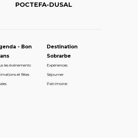
é
POCTEFA-DUSAL
genda - Bon
Destination
lans
Sobrarbe
us les évènements
Expériences
imations et fêtes
Séjourner
ales
Patrimoine