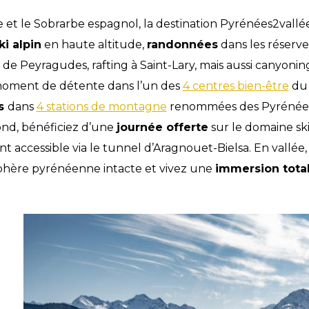
 et le Sobrarbe espagnol, la destination Pyrénées2vallée
ki alpin
en haute altitude,
randonnées
dans les réserve
de Peyragudes, rafting à Saint-Lary, mais aussi canyonin
n moment de détente dans l’un des
4 centres bien-être
du 
es
dans
4 stations de montagne
renommées des Pyrénées :
fond, bénéficiez d’une
journée offerte
sur le domaine ski
ent accessible via le tunnel d’Aragnouet-Bielsa. En vallé
osphère pyrénéenne intacte et vivez une
immersion tota