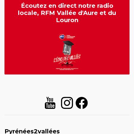
Écoutez en direct notre radio
locale, RFM Vallée d'Aure et du
Louron
Pyrénées2vallées