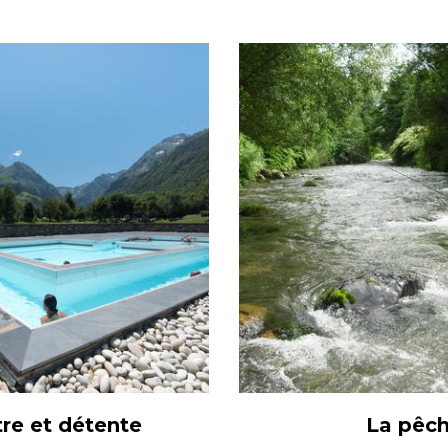
tre et détente
La pêc