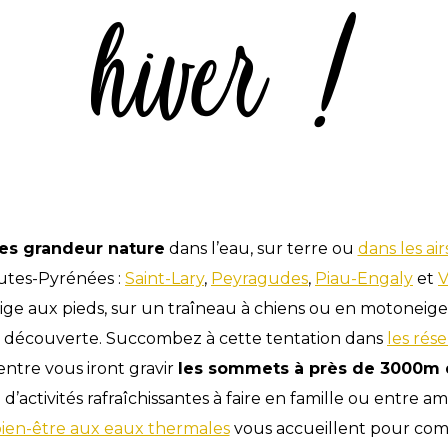
hiver !
es grandeur nature
dans l’eau, sur terre ou
dans les air
utes-Pyrénées :
Saint-Lary
,
Peyragudes
,
Piau-Engaly
et
V
ge aux pieds, sur un traîneau à chiens ou en motoneige
 la découverte. Succombez à cette tentation dans
les rés
’entre vous iront gravir
les sommets à près de 3000m d
 d’activités rafraîchissantes à faire en famille ou entre a
bien-être aux eaux thermales
vous accueillent pour comb