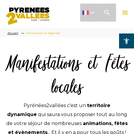
Aller
search
menu
au
contenu
Fil
principal
Accueil
Animations et Agenda
accessibility
d'Ariane
Manifestations et Fêtes
locales
Pyrénées2vallées c'est un
territoire
dynamique
qui saura vous proposer tout au long
de votre séjour de nombreuses
animations, fêtes
et évènements
... Et il y en a pour tous les goûts !