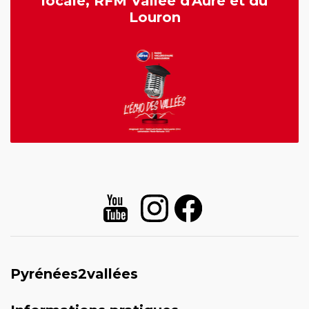
locale, RFM Vallée d'Aure et du
Louron
Pyrénées2vallées