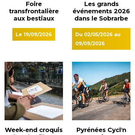
Foire
Les grands
transfrontalière
événements 2026
aux bestiaux
dans le Sobrarbe
Le
19/09/2026
Du
02/05/2026
au
09/09/2026
Week-end croquis
Pyrénées Cycl'n