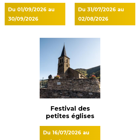
Du
01/09/2026
au
Du
31/07/2026
au
30/09/2026
02/08/2026
Festival des
petites églises
Du
16/07/2026
au