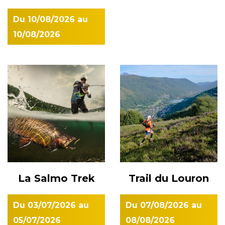
(Hautes-Pyrénées) Accès : exposition en plein air
Du
10/08/2026
au
dans les rues du village Tarif : gratuit
10/08/2026
La Salmo Trek
Trail du Louron
Du
03/07/2026
au
Du
07/08/2026
au
05/07/2026
08/08/2026