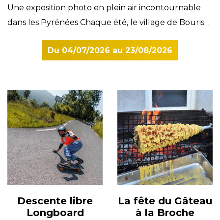
Une exposition photo en plein air incontournable
dans les Pyrénées Chaque été, le village de Bourisp,
au cœur de la vallée d'Aure, devient un lieu de
Du
04/07/2026
au
23/08/2026
rencontre privilégié entre photographie, reportage
et découverte du monde. Du 4 juillet au 23 août
2026, les Journées du Photoreportage à Bourisp
reviennent pour leur 11ᵉ édition et invitent
habitants, vacanciers et passionnés d'image à
parcourir une galerie photographique à ciel ouvert
unique dans les Pyrénées. À travers les ruelles du
village, les visiteurs découvrent des reportages
grand format réalisés par des photographes
professionnels et amateurs, témoins des réalités
humaines, sociales, environnementales et
Descente libre
La fête du Gâteau
Longboard
à la Broche
culturelles de notre époque. Un rendez-vous