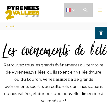
Aller
search
menu
au
contenu
Fil
principal
Accueil
accessibility
d'Ariane
Les évènements de l'été
Retrouvez tous les grands évènements du territoire
de Pyrénées2vallées, qu'ils soient en vallée d'Aure
ou du Louron. Venez assistez à de grands
évènements sportifs ou culturels, dans nos stations
ou nos vallées, et donnez une nouvelle dimension à
votre séjour !