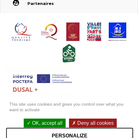
Partenaires
This site uses cookies and gives you control over what you
FONDS EUROPÉEN DE DÉVELOPPEMENT RÉGIONAL (FEDER)
want to activate
FONDO EUROPEO DE DESARROLLO REGIONAL (FEDER)
OK, accept all
Deny all cookies
Mentions légales
Accessibilité : non conforme
PERSONALIZE