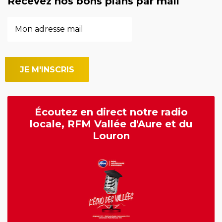
Recevez nos bons plans par mail
Écoutez en direct notre radio
locale, RFM Vallée d'Aure et du
Louron