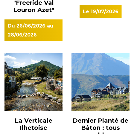
"Freeride Val
culturel incontournable de l'été en vallée d'Aure, à
Louron Azet"
Le
19/07/2026
quelques minutes de Saint-Lary Soulan. Une
exposition photographique en plein air au cœur de
Du
26/06/2026
au
la vallée d'Aure Pendant près de deux mois, Bourisp
28/06/2026
se transforme en musée à ciel ouvert. Les cours,
façades et espaces publics du village accueillent
plus de 240 photographies grand format réparties
au sein de 16 expositions. Cette promenade
artistique offre une immersion dans des histoires
venues des quatre coins du monde, racontées par
le regard sensible et engagé des photojournalistes.
Accessible librement, le parcours permet à chacun
de découvrir la photographie documentaire dans
La Verticale
Dernier Planté de
un cadre authentique et préservé au pied des
Ilhetoise
Bâton : tous
Pyrénées. Des regards sur le monde et les grands