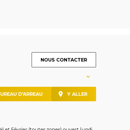
NOUS CONTACTER
BUREAU D'ARREAU
Y ALLER
l et Février (toutes zones) ouvert lundi