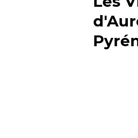
Les V
d'Aur
Pyrén