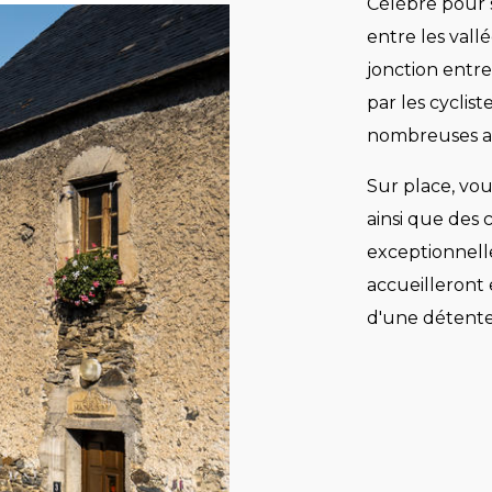
Célèbre pour s
entre les vall
jonction entre
par les cyclis
nombreuses au
Sur place, vo
ainsi que des 
exceptionnell
accueilleront 
d'une détente