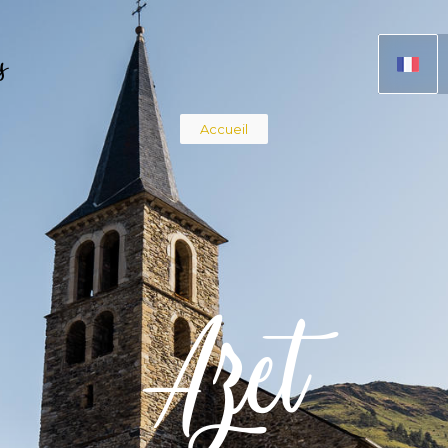
s
Fil
Accueil
d'Ariane
Azet