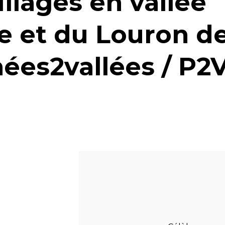
illages en vallée
e et du Louron d
ées2vallées / P2