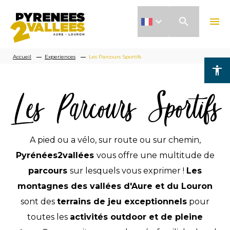
Aller
search
menu
au
contenu
Fil
principal
Accueil
Experiences
Les Parcours Sportifs
accessibility
d'Ariane
Les Parcours Sportifs
A pied ou a vélo, sur route ou sur chemin,
Pyrénées2vallées
vous offre une multitude de
parcours
sur lesquels vous exprimer !
Les
montagnes des vallées d'Aure et du Louron
sont des
terrains de jeu exceptionnels
pour
toutes les
activités outdoor et de pleine