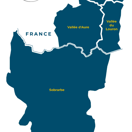
spécificités. Pour les itinérants et les amoureux des
voyages insolites, Pyrénées2vallées vous offre un
accès au Sobrarbe, province de Huesca au nord de
l’Aragon. Retrouvez aussi cette province espagnole
PIAU-
ENGALY
sur notre carte, qui caractérise le versant sud de
P2V. Les amateurs d’Art, d’Histoire et de
gastronomie pourront ainsi poursuivre leur
plaisante découverte des vallées pyrénéennes dans
ce site qui regroupe 70 villages atypiques.
Agrémentez ainsi votre séjour au sein des Pyrénées
par un road trip au sein du Sobrarbe.