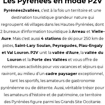
Les Pyrénées en mode P2V
Pyrénées2vallées
, c’est à la fois un territoire et une
destination touristique grandeur nature qui
regroupent 46 villages dans les Hautes-Pyrénées, dont
2 bureaux d'information touristique à
Arreau
et
Vielle-
Aure
. Mais c'est aussi
4 stations
de ski pour 250 km de
pistes,
Saint-Lary Soulan
,
Peyragudes
,
Piau-Engaly
et
Val Louron
.
P2V
unit la
vallée d’Aure
, la
vallée du
Louron
et la
Porte des Vallées
et vous offre de
nombreuses activités pour vos vacances et séjours qui
raviront, au milieu d’un
cadre paysager
exceptionnel,
tant les sportifs, les amateurs de gastronomie
pyrénéenne ou de détente. Aussi, véritable trésor pour
les amateurs d’histoire et de patrimoine, ce territoire
des Pyrénées figure parmi les Grands Site Occitanie.