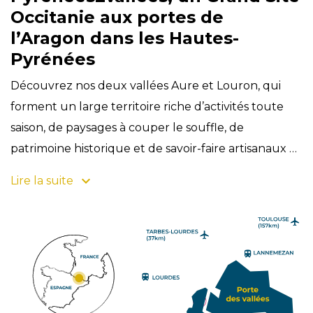
Occitanie aux portes de
l’Aragon dans les Hautes-
Pyrénées
Découvrez nos deux vallées Aure et Louron, qui
forment un large territoire riche d’activités toute
saison, de paysages à couper le souffle, de
patrimoine historique et de savoir-faire artisanaux et
ancestraux qui donneront de belles couleurs à
Lire la suite
votre séjour ! Aussi Pays d’Art et d’Histoire depuis
2008, ce Grand Site Occitanie composé de 4 cœurs
emblématiques et de ses stations a été délimité en
trois zones d’attrait touristique pour favoriser votre
itinérance. Cliquez sur l’une d’elles et retrouvez ses
villages, son patrimoine naturel et culturel et ses