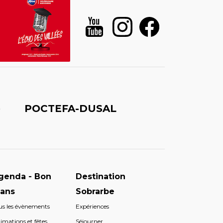
é
POCTEFA-DUSAL
genda - Bon
Destination
lans
Sobrarbe
us les évènements
Expériences
imations et fêtes
Séjourner