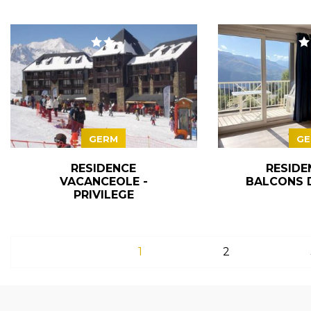
GERM
GE
RESIDENCE
RESIDE
VACANCEOLE -
BALCONS D
PRIVILEGE
1
2