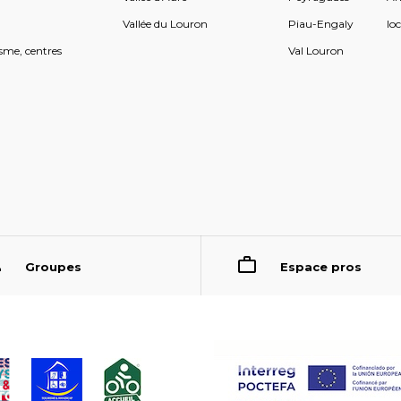
s
Vallée du Louron
Piau-Engaly
loc
sme, centres
Val Louron
Groupes
Espace pros