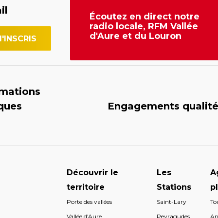
il
Écoutez en direct notre
radio locale, RFM Vallée
d'Aure et du Louron
rmations
iques
Engagements qualit
Découvrir le
Les
A
territoire
Stations
p
Porte des vallées
Saint-Lary
To
s
Vallée d'Aure
Peyragudes
An