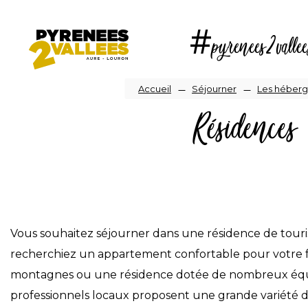
Aller
au
#pyrenees2vallee
contenu
principal
Fil
Accueil
Séjourner
Les héber
Résidences 
d'Ariane
Vous souhaitez séjourner dans une résidence de touri
recherchiez un appartement confortable pour votre f
montagnes ou une résidence dotée de nombreux équipe
professionnels locaux proposent une grande variété d