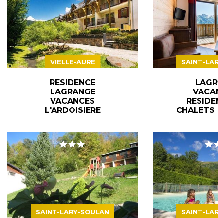
VIELLE-AURE
SAINT-LA
RESIDENCE
LAGR
LAGRANGE
VACAN
VACANCES
RESIDE
L'ARDOISIERE
CHALETS 
SAINT-LARY-SOULAN
SAINT-LA