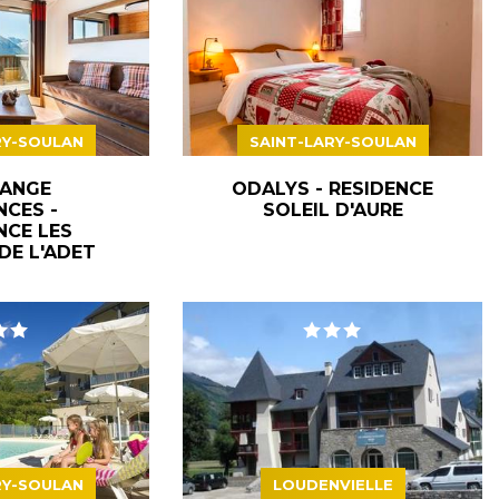
RY-SOULAN
SAINT-LARY-SOULAN
ANGE
ODALYS - RESIDENCE
CES -
SOLEIL D'AURE
NCE LES
DE L'ADET
RY-SOULAN
LOUDENVIELLE