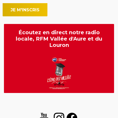
Écoutez en direct notre radio
locale, RFM Vallée d'Aure et du
Louron