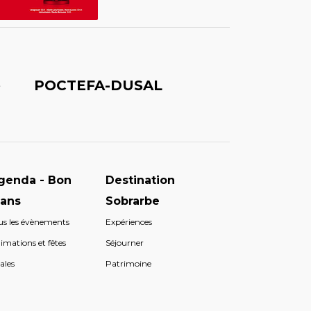
é
POCTEFA-DUSAL
genda - Bon
Destination
lans
Sobrarbe
us les évènements
Expériences
imations et fêtes
Séjourner
ales
Patrimoine