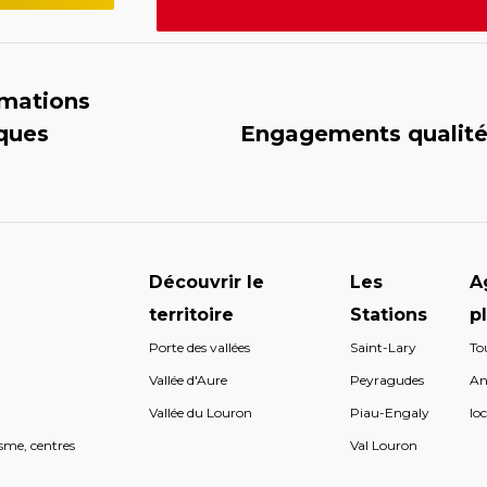
rmations
iques
Engagements qualit
Découvrir le
Les
A
territoire
Stations
p
Porte des vallées
Saint-Lary
To
s
Vallée d'Aure
Peyragudes
An
s
Vallée du Louron
Piau-Engaly
loc
sme, centres
Val Louron