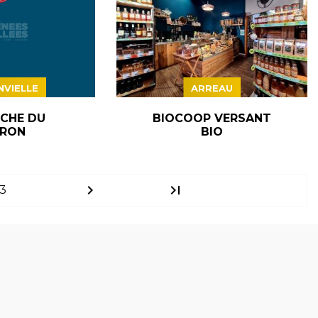
VIELLE
ARREAU
CHE DU
BIOCOOP VERSANT
RON
BIO
chevron_right
last_page
3