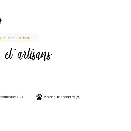
s
teurs et artisans
 et artisans
ane
andicapés (12)
Animaux acceptés (8)