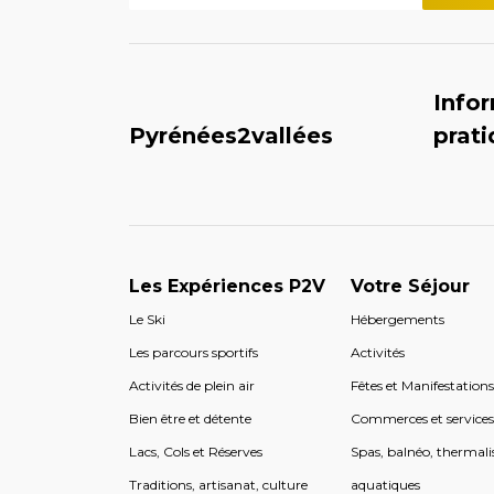
Info
Pyrénées2vallées
prat
Les Expériences P2V
Votre Séjour
Le Ski
Hébergements
Les parcours sportifs
Activités
Activités de plein air
Fêtes et Manifestation
Bien être et détente
Commerces et service
Lacs, Cols et Réserves
Spas, balnéo, thermali
Traditions, artisanat, culture
aquatiques