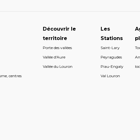
Découvrir le
Les
A
territoire
Stations
p
Porte des vallées
Saint-Lary
To
s
Vallée d'Aure
Peyragudes
An
s
Vallée du Louron
Piau-Engaly
loc
sme, centres
Val Louron