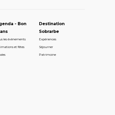
genda - Bon
Destination
lans
Sobrarbe
us les évènements
Expériences
imations et fêtes
Séjourner
ales
Patrimoine