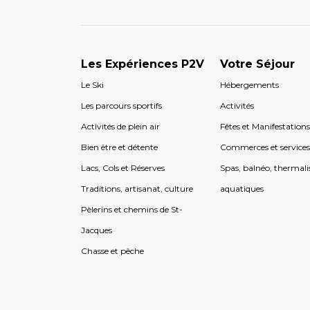
Les Expériences P2V
Votre Séjour
Le Ski
Hébergements
Les parcours sportifs
Activités
Activités de plein air
Fêtes et Manifestation
Bien être et détente
Commerces et service
Lacs, Cols et Réserves
Spas, balnéo, thermali
Traditions, artisanat, culture
aquatiques
Pèlerins et chemins de St-
Jacques
Chasse et pêche