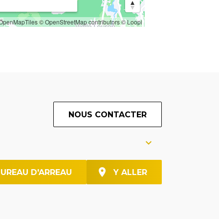
OpenMapTiles
© OpenStreetMap contributors
© Loopi
NOUS CONTACTER
BUREAU D'ARREAU
Y ALLER