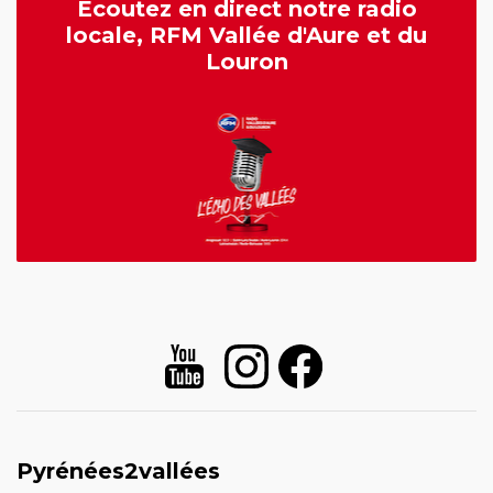
Écoutez en direct notre radio
locale, RFM Vallée d'Aure et du
Louron
Pyrénées2vallées