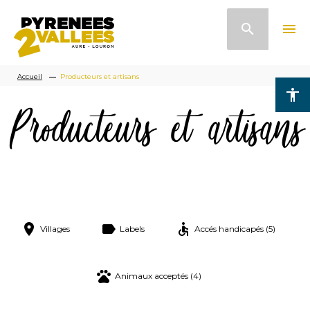
Aller
search
menu
au
contenu
Fil
principal
Accueil
Producteurs et artisans
accessibility
d'Ariane
Producteurs et artisans
Villages
Labels
Accés handicapés (5)
Animaux acceptés (4)