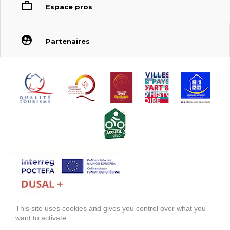
Espace pros
Partenaires
This site uses cookies and gives you control over what you
FONDS EUROPÉEN DE DÉVELOPPEMENT RÉGIONAL (FEDER)
want to activate
FONDO EUROPEO DE DESARROLLO REGIONAL (FEDER)