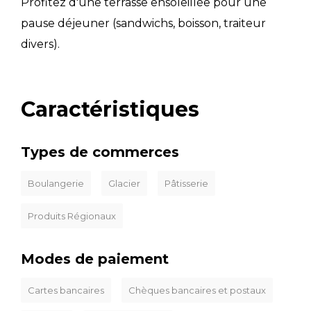
Profitez d'une terrasse ensoleillée pour une
pause déjeuner (sandwichs, boisson, traiteur
divers).
Caractéristiques
Types de commerces
Boulangerie
Glacier
Pâtisserie
Produits Régionaux
Modes de paiement
Cartes bancaires
Chèques bancaires et postaux