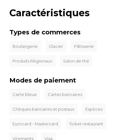
Caractéristiques
Types de commerces
Boulangerie
Glacier
Pâtisserie
Produits Régionaux
Salon de thé
Modes de paiement
Carte bleue
Cartes bancaires
Chèques bancaires et postaux
Espèces
Eurocard - Mastercard
Ticket restaurant
Virements
Visa