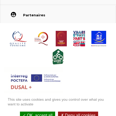
Partenaires
This site uses cookies and gives you control over what you
FONDS EUROPÉEN DE DÉVELOPPEMENT RÉGIONAL (FEDER)
want to activate
FONDO EUROPEO DE DESARROLLO REGIONAL (FEDER)
OK, accept all
Deny all cookies
Mentions légales