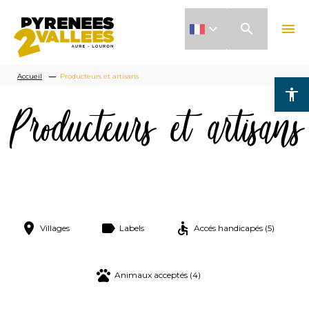
Aller
search
menu
au
contenu
Fil
principal
Accueil
Producteurs et artisans
accessibility
d'Ariane
Producteurs et artisans
Villages
Labels
Accés handicapés (5)
Animaux acceptés (4)