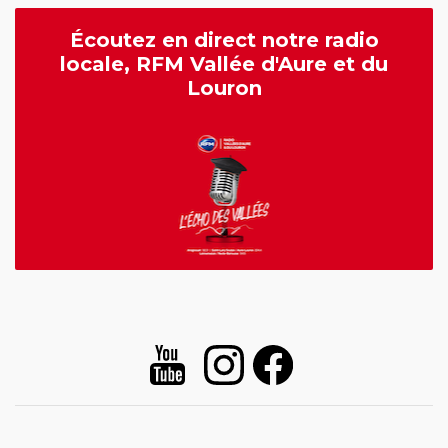
Écoutez en direct notre radio
locale, RFM Vallée d'Aure et du
Louron