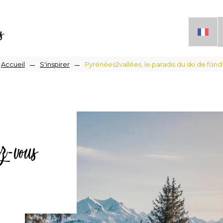
s
Fil
Accueil
S'inspirer
Pyrénées2vallées, le paradis du ski de fond
d'Ariane
z-vous