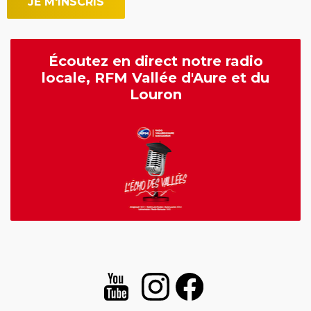
Écoutez en direct notre radio
locale, RFM Vallée d'Aure et du
Louron