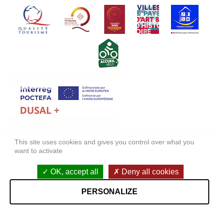
FONDS EUROPÉEN DE DÉVELOPPEMENT RÉGIONAL (FEDER)
This site uses cookies and gives you control over what you
want to activate
FONDO EUROPEO DE DESARROLLO REGIONAL (FEDER)
Mentions légales
OK, accept all
Deny all cookies
Accessibilité : non conforme
PERSONALIZE
StudioJuillet