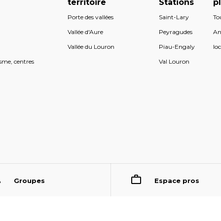
territoire
Stations
p
Porte des vallées
Saint-Lary
To
s
Vallée d'Aure
Peyragudes
An
s
Vallée du Louron
Piau-Engaly
loc
sme, centres
Val Louron
Groupes
Espace pros