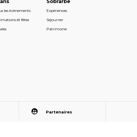
lans
Sobrarbe
us les évènements
Expériences
imations et fêtes
Séjourner
ales
Patrimoine
Partenaires