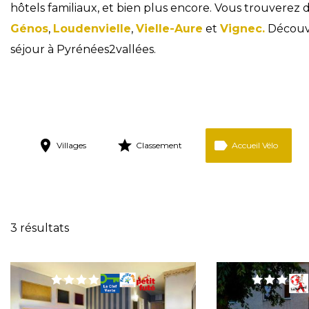
hôtels familiaux, et bien plus encore. Vous trouverez 
Génos
,
Loudenvielle
,
Vielle-Aure
et
Vignec.
Découvr
séjour à Pyrénées2vallées.
Villages
Classement
Accueil Vélo
Réinitialise
3 résultats