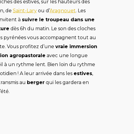
îches des estives, sur les hauteurs des
on, de
Saint-Lary
ou d’
Aragnouet
. Les
nvitent à
suivre le troupeau dans une
ture
dès 6h du matin. Le son des cloches
s pyrénées vous accompagnent tout au
te. Vous profitez d’une
vraie immersion
tion agropastorale
avec une longue
il à un rythme lent. Bien loin du rythme
tidien ! A leur arrivée dans les
estives
,
 transmis au
berger
qui les gardera en
’été.