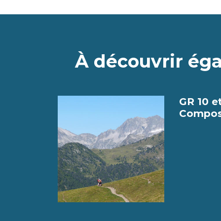
À découvrir ég
GR 10 e
Compos