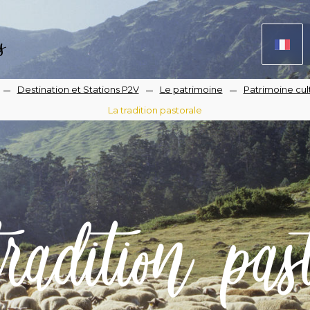
s
Destination et Stations P2V
Le patrimoine
Patrimoine cul
La tradition pastorale
iane
radition past