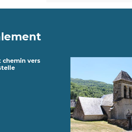
alement
t chemin vers
telle