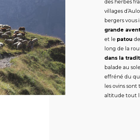
des herbes fra
villages d’Aul
bergers vous i
grande aven
et le
patou
de
long de la rou
dans la tradi
balade au sole
effréné du quo
les ovins sont
altitude tout l