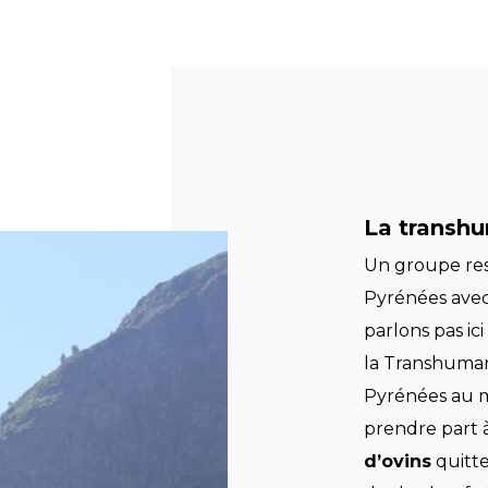
La transhu
Un groupe res
Pyrénées avec
parlons pas ic
la Transhumanc
Pyrénées au m
prendre part 
d’ovins
quitte