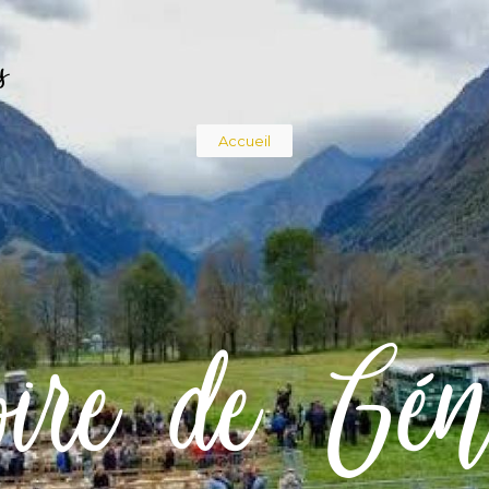
s
Fil
Accueil
d'Ariane
oire de Gén