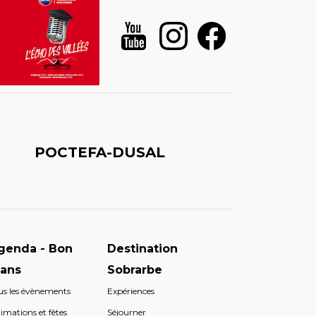
é
POCTEFA-DUSAL
genda - Bon
Destination
lans
Sobrarbe
us les évènements
Expériences
imations et fêtes
Séjourner