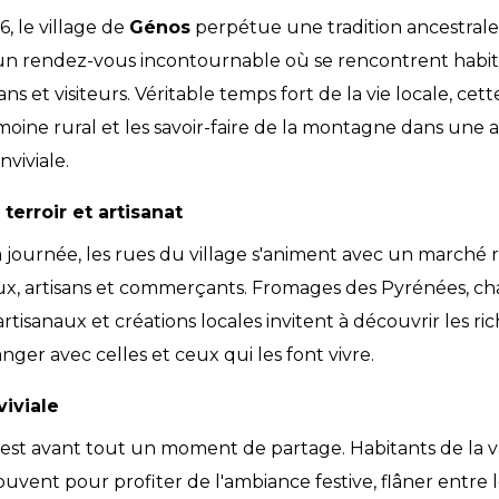
, le village de
Génos
perpétue une tradition ancestrale 
 un rendez-vous incontournable où se rencontrent habit
ns et visiteurs. Véritable temps fort de la vie locale, ce
moine rural et les savoir-faire de la montagne dans une
viviale.
terroir et artisanat
 journée, les rues du village s'animent avec un marché 
x, artisans et commerçants. Fromages des Pyrénées, char
 artisanaux et créations locales invitent à découvrir les ri
anger avec celles et ceux qui les font vivre.
iviale
est avant tout un moment de partage. Habitants de la val
rouvent pour profiter de l'ambiance festive, flâner entre l