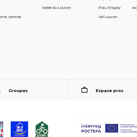
s
Vallée du Louron
Piau-Engaly
loc
sme, centres
Val Louron
Groupes
Espace pros