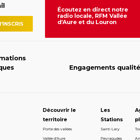
il
Écoutez en direct notre
radio locale, RFM Vallée
d'Aure et du Louron
rmations
iques
Engagements qualit
Découvrir le
Les
A
territoire
Stations
p
Porte des vallées
Saint-Lary
To
s
Vallée d'Aure
Peyragudes
An