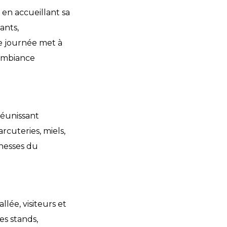
en accueillant sa
ants,
tte journée met à
 ambiance
réunissant
cuteries, miels,
chesses du
lée, visiteurs et
es stands,