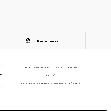
Partenaires
FONDS EUROPÉEN DE DÉVELOPPEMENT RÉGIONAL
(FEDER)
FONDO EUROPEO DE DESARROLLO REGIONAL (FEDER)
StudioJuillet