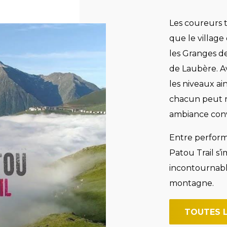
Les coureurs t
que le village
les Granges d
de Laubère. A
les niveaux ai
chacun peut r
ambiance conv
Entre performa
Patou Trail s
incontournable
montagne.
TOUTES L