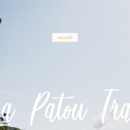
s
Fil
Accueil
d'Ariane
a Patou Tra