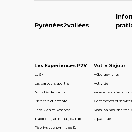
Info
Pyrénées2vallées
prat
Les Expériences P2V
Votre Séjour
Le Ski
Hébergements
Les parcours sportifs
Activités
Activités de plein air
Fêtes et Manifestation
Bien être et détente
Commerces et service
Lacs, Cols et Réserves
Spas, balnéo, thermali
Traditions, artisanat, culture
aquatiques
Pèlerins et chemins de St-