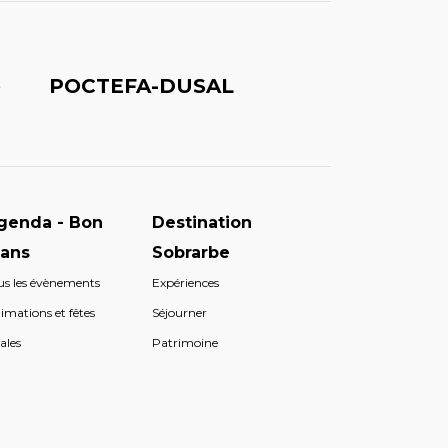
é
POCTEFA-DUSAL
genda - Bon
Destination
lans
Sobrarbe
us les évènements
Expériences
imations et fêtes
Séjourner
ales
Patrimoine