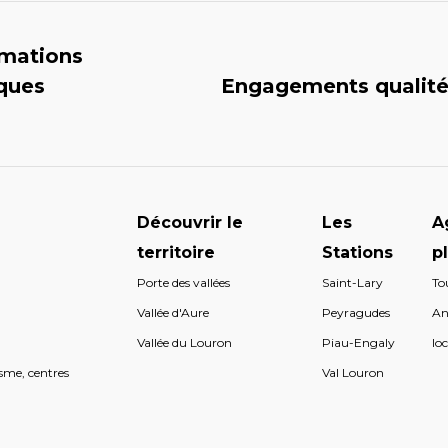
rmations
iques
Engagements qualit
Découvrir le
Les
A
territoire
Stations
p
Porte des vallées
Saint-Lary
To
s
Vallée d'Aure
Peyragudes
An
s
Vallée du Louron
Piau-Engaly
loc
sme, centres
Val Louron