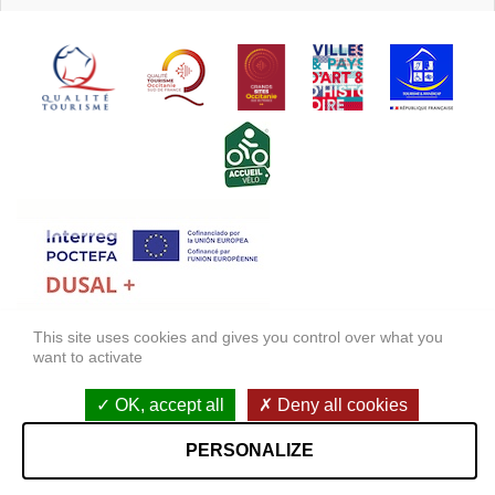
This site uses cookies and gives you control over what you
FONDS EUROPÉEN DE DÉVELOPPEMENT RÉGIONAL (FEDER)
want to activate
FONDO EUROPEO DE DESARROLLO REGIONAL (FEDER)
OK, accept all
Deny all cookies
Mentions légales
Accessibilité : non conforme
PERSONALIZE
StudioJuillet
VOIR SUR LA CARTE