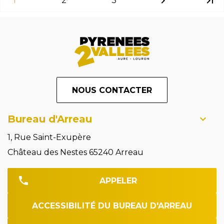
chevron_right
last_page
1
2
3
NOUS CONTACTER
Bureau d'Arreau
1, Rue Saint-Exupère
Château des Nestes 65240 Arreau
APPELER
ACCESSIBILITÉ DU BUREAU D'ARREAU