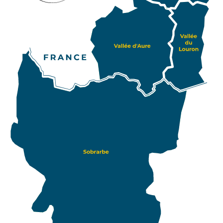
spécificités. Pour les itinérants et les amoureux des
voyages insolites, Pyrénées2vallées vous offre un
accès au Sobrarbe, province de Huesca au nord de
l’Aragon. Retrouvez aussi cette province espagnole
PIAU-
ENGALY
sur notre carte, qui caractérise le versant sud de
P2V. Les amateurs d’Art, d’Histoire et de
gastronomie pourront ainsi poursuivre leur
plaisante découverte des vallées pyrénéennes dans
ce site qui regroupe 70 villages atypiques.
Agrémentez ainsi votre séjour au sein des Pyrénées
par un road trip au sein du Sobrarbe.