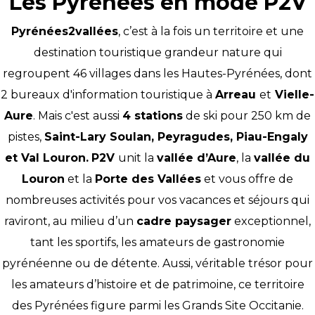
Les Pyrénées en mode P2V
Pyrénées2vallées
, c’est à la fois un territoire et une
destination touristique grandeur nature qui
regroupent 46 villages dans les Hautes-Pyrénées, dont
2 bureaux d'information touristique à
Arreau
et
Vielle-
Aure
. Mais c'est aussi
4 stations
de ski pour 250 km de
pistes,
Saint-Lary Soulan
,
Peyragudes
,
Piau-Engaly
et
Val Louron
.
P2V
unit la
vallée d’Aure
, la
vallée du
Louron
et la
Porte des Vallées
et vous offre de
nombreuses activités pour vos vacances et séjours qui
raviront, au milieu d’un
cadre paysager
exceptionnel,
tant les sportifs, les amateurs de gastronomie
pyrénéenne ou de détente. Aussi, véritable trésor pour
les amateurs d’histoire et de patrimoine, ce territoire
des Pyrénées figure parmi les Grands Site Occitanie.