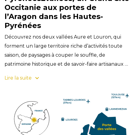
Occitanie aux portes de
l’Aragon dans les Hautes-
Pyrénées
Découvrez nos deux vallées Aure et Louron, qui
forment un large territoire riche d’activités toute
saison, de paysages à couper le souffle, de
patrimoine historique et de savoir-faire artisanaux et
ancestraux qui donneront de belles couleurs à
Lire la suite
votre séjour ! Aussi Pays d’Art et d’Histoire depuis
2008, ce Grand Site Occitanie composé de 4 cœurs
emblématiques et de ses stations a été délimité en
trois zones d’attrait touristique pour favoriser votre
itinérance. Cliquez sur l’une d’elles et retrouvez ses
villages, son patrimoine naturel et culturel et ses