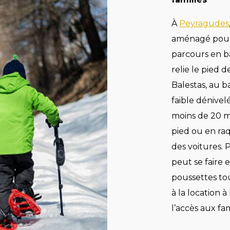
À
Peyragudes
aménagé pour 
parcours en b
relie le pied 
Balestas, au ba
faible dénivel
moins de 20 mi
pied ou en raq
des voitures. 
peut se faire 
poussettes to
à la location à
l’accès aux fa