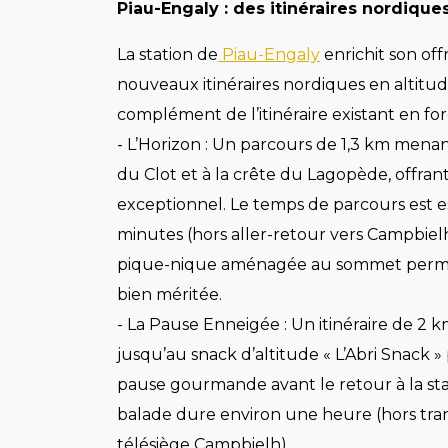
Piau-Engaly : des itinéraires nordique
La station de
Piau-Engaly
enrichit son of
nouveaux itinéraires nordiques en altitud
complément de l’itinéraire existant en forê
- L’Horizon : Un parcours de 1,3 km men
du Clot et à la crête du Lagopède, offra
exceptionnel. Le temps de parcours est e
minutes (hors aller-retour vers Campbielh
pique-nique aménagée au sommet perm
bien méritée.
- La Pause Enneigée : Un itinéraire de 2
jusqu’au snack d’altitude « L’Abri Snack 
pause gourmande avant le retour à la sta
balade dure environ une heure (hors tra
télésiège Campbielh).