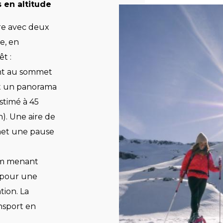
s en altitude
fre avec deux
e, en
t :
ant au sommet
nt un panorama
stimé à 45
). Une aire de
et une pause
 km menant
» pour une
tion. La
nsport en