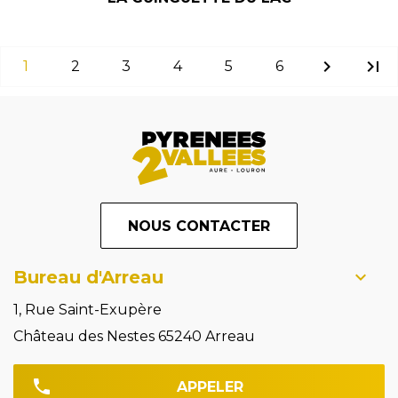
chevron_right
last_page
1
2
3
4
5
6
NOUS CONTACTER
Bureau d'Arreau
1, Rue Saint-Exupère
Château des Nestes 65240 Arreau
APPELER