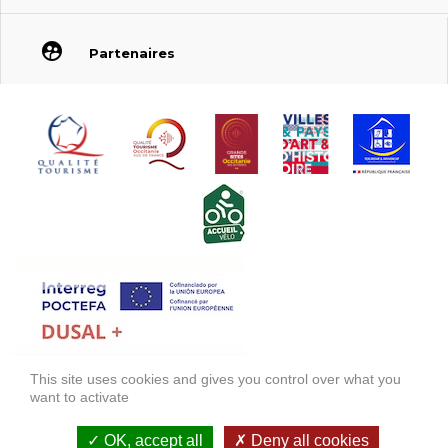
Partenaires
This site uses cookies and gives you control over what you
FONDS EUROPÉEN DE DÉVELOPPEMENT RÉGIONAL (FEDER)
want to activate
FONDO EUROPEO DE DESARROLLO REGIONAL (FEDER)
OK, accept all
Deny all cookies
Mentions légales