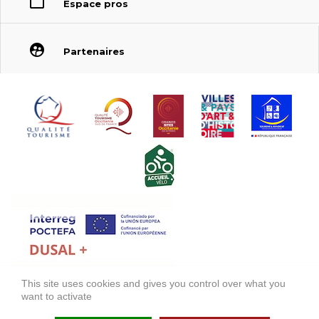
Espace pros
Partenaires
This site uses cookies and gives you control over what you
FONDS EUROPÉEN DE DÉVELOPPEMENT RÉGIONAL (FEDER)
want to activate
FONDO EUROPEO DE DESARROLLO REGIONAL (FEDER)