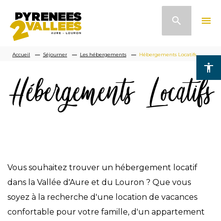
Aller
search
menu
au
contenu
Fil
principal
Accueil
Séjourner
Les hébergements
Hébergements Locatifs
accessibility
d'Ariane
Hébergements Locatifs
Vous souhaitez trouver un hébergement locatif
dans la Vallée d'Aure et du Louron ? Que vous
soyez à la recherche d'une location de vacances
confortable pour votre famille, d'un appartement