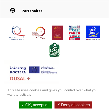
Partenaires
This site uses cookies and gives you control over what you
FONDS EUROPÉEN DE DÉVELOPPEMENT RÉGIONAL (FEDER)
want to activate
FONDO EUROPEO DE DESARROLLO REGIONAL (FEDER)
OK, accept all
Deny all cookies
Mentions légales