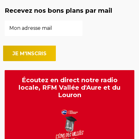
Recevez nos bons plans par mail
Écoutez en direct notre radio
locale, RFM Vallée d'Aure et du
Louron