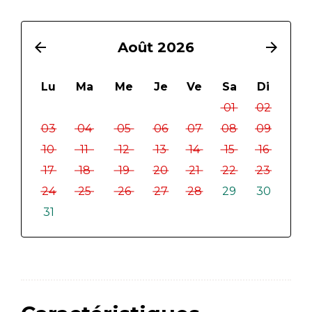
arrow_back
Août 2026
arrow_forward
Lu
Ma
Me
Je
Ve
Sa
Di
01
02
03
04
05
06
07
08
09
10
11
12
13
14
15
16
17
18
19
20
21
22
23
24
25
26
27
28
29
30
31