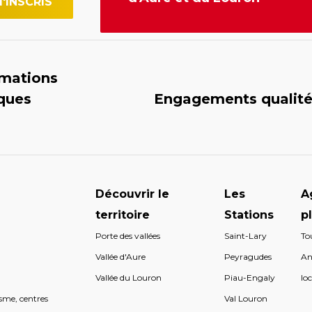
rmations
iques
Engagements qualit
Découvrir le
Les
A
territoire
Stations
p
Porte des vallées
Saint-Lary
To
s
Vallée d'Aure
Peyragudes
An
s
Vallée du Louron
Piau-Engaly
loc
sme, centres
Val Louron