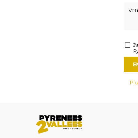
J'
Py
Plu