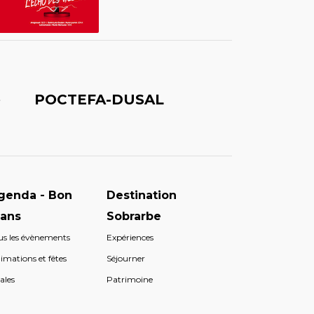
é
POCTEFA-DUSAL
genda - Bon
Destination
lans
Sobrarbe
us les évènements
Expériences
imations et fêtes
Séjourner
ales
Patrimoine