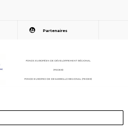
Partenaires
FONDS EUROPÉEN DE DÉVELOPPEMENT RÉGIONAL
(FEDER)
FONDO EUROPEO DE DESARROLLO REGIONAL (FEDER)
StudioJuillet