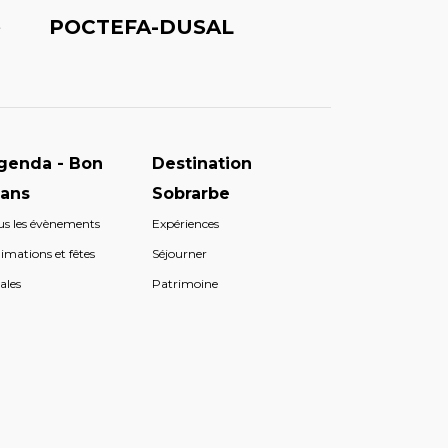
é
POCTEFA-DUSAL
genda - Bon
Destination
lans
Sobrarbe
us les évènements
Expériences
imations et fêtes
Séjourner
ales
Patrimoine