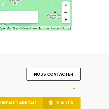
OpenMapTiles
© OpenStreetMap contributors
© Loopi
NOUS CONTACTER
BUREAU D'ARREAU
Y ALLER