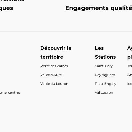
iques
Engagements qualit
Découvrir le
Les
A
territoire
Stations
p
Porte des vallées
Saint-Lary
To
s
Vallée d'Aure
Peyragudes
An
s
Vallée du Louron
Piau-Engaly
loc
sme, centres
Val Louron