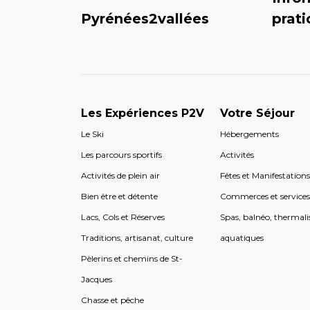
Pyrénées2vallées
prat
Les Expériences P2V
Votre Séjour
Le Ski
Hébergements
Les parcours sportifs
Activités
Activités de plein air
Fêtes et Manifestation
Bien être et détente
Commerces et service
Lacs, Cols et Réserves
Spas, balnéo, thermali
Traditions, artisanat, culture
aquatiques
Pèlerins et chemins de St-
Jacques
Chasse et pêche