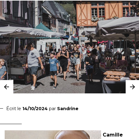
Écrit le
14/10/2024
par
Sandrine
Camille