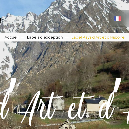
s
Fil
Accueil
Labels d'exception
Label Pays d’Art et d’Histoire
d'Ariane
’Art et d’H