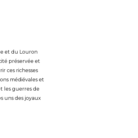
l
re et du Louron
cité préservée et
ir ces richesses
sons médiévales et
t les guerres de
s uns des joyaux