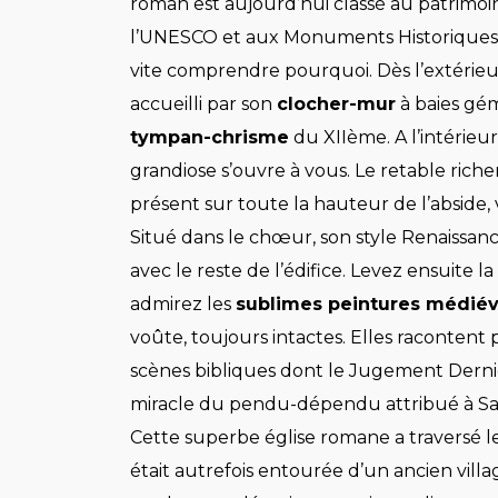
roman est aujourd’hui classé au patrimo
l’UNESCO et aux Monuments Historiques,
vite comprendre pourquoi. Dès l’extérieu
accueilli par son
clocher-mur
à baies gém
tympan-chrisme
du XIIème. A l’intérieu
grandiose s’ouvre à vous. Le retable rich
présent sur toute la hauteur de l’abside, 
Situé dans le chœur, son style Renaissan
avec le reste de l’édifice. Levez ensuite la
admirez les
sublimes peintures médiév
voûte, toujours intactes. Elles racontent 
scènes bibliques dont le Jugement Dernie
miracle du pendu-dépendu attribué à Sa
Cette superbe église romane a traversé les 
était autrefois entourée d’un ancien villa