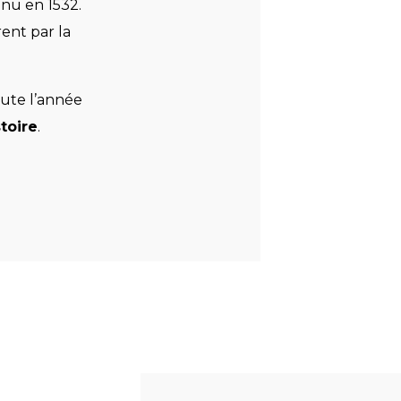
nu en 1532.
ent par la
oute l’année
toire
.