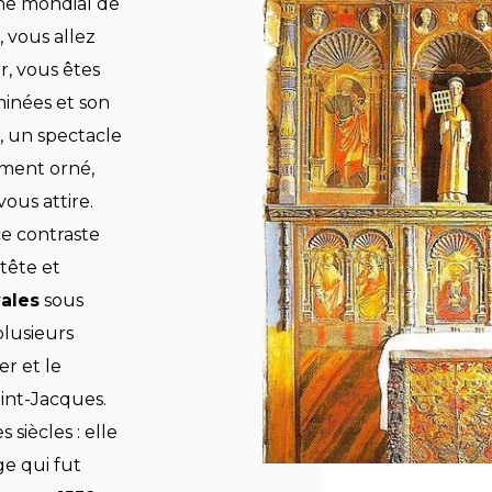
ine mondial de
 vous allez
r, vous êtes
inées et son
r, un spectacle
ement orné,
vous attire.
ce contraste
 tête et
ales
sous
plusieurs
r et le
int-Jacques.
siècles : elle
ge qui fut