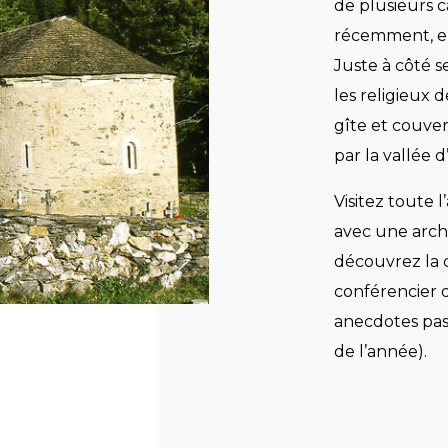
de plusieurs 
récemment, ell
Juste à côté s
les religieux 
gîte et couver
par la vallée d
Visitez toute
avec une arch
découvrez la 
conférencier q
anecdotes passé
de l’année).