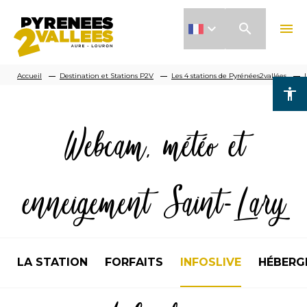
Aller
search
menu
au
contenu
Fil
principal
Accueil
Destination et Stations P2V
Les 4 stations de Pyrénées2vallées
accessibility
d'Ariane
Webcam, météo et
enneigement Saint-Lary
LA STATION
FORFAITS
INFOSLIVE
HÉBERG