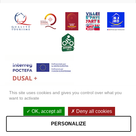
This site uses cookies and gives you control over what you
FONDS EUROPÉEN DE DÉVELOPPEMENT RÉGIONAL (FEDER)
want to activate
FONDO EUROPEO DE DESARROLLO REGIONAL (FEDER)
OK, accept all
Deny all cookies
Mentions légales
Accessibilité : non conforme
PERSONALIZE
StudioJuillet