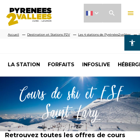
Aller
search
menu
au
contenu
Fil
principal
Accueil
Destination et Stations P2V
Les 4 stations de Pyrénées2vallées
accessibility
d'Ariane
LA STATION
FORFAITS
INFOSLIVE
HÉBERG
Image
Cours de ski et ESF
Saint Lary
Retrouvez toutes les offres de cours