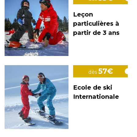
Leçon
particulières à
partir de 3 ans
57€
dès
Ecole de ski
Internationale