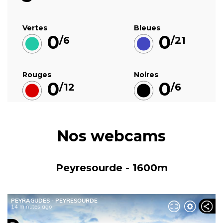
Vertes
Bleues
0
0
/6
/21
Rouges
Noires
0
0
/12
/6
Nos webcams
Peyresourde - 1600m