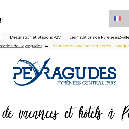
s
l
Destination et Stations P2V
Les 4 stations de Pyrénées2vall
 station de Peyragudes
Locations de vacances et hôtels Peyragu
iane
 de vacances et hôtels à 