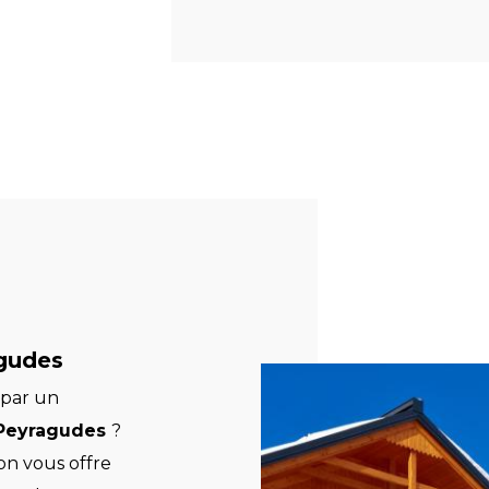
gudes
 par un
 Peyragudes
?
on vous offre