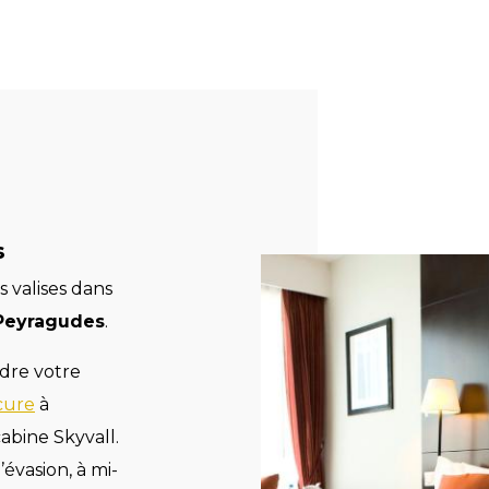
s
 valises dans
 Peyragudes
.
ndre votre
cure
à
cabine Skyvall.
’évasion, à mi-