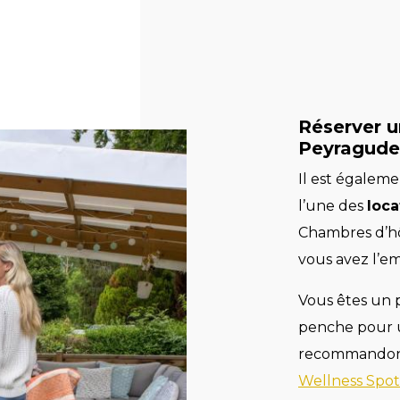
Réserver u
Peyragude
Il est égaleme
l’une des
loc
Chambres d’hôt
vous avez l’em
Vous êtes un 
penche pour 
recommandons 
Wellness Spo