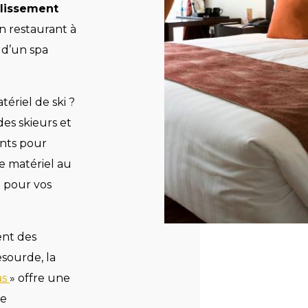
lissement
n restaurant à
e d’un spa
ériel de ski ?
es skieurs et
ants pour
e matériel au
e pour vos
ent des
sourde, la
as
» offre une
re