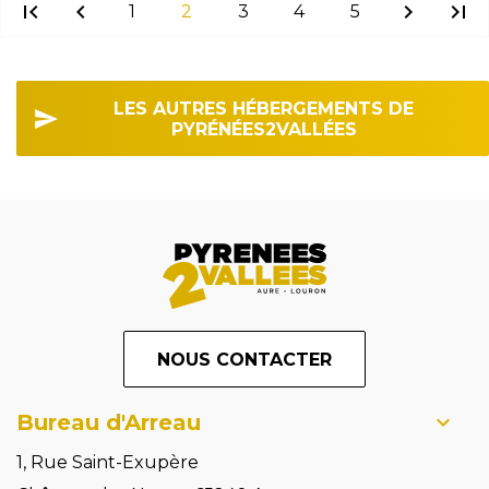
first_page
chevron_left
chevron_right
last_page
1
2
3
4
5
LES AUTRES HÉBERGEMENTS DE
PYRÉNÉES2VALLÉES
NOUS CONTACTER
Bureau d'Arreau
1, Rue Saint-Exupère