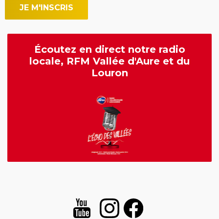
Écoutez en direct notre radio
locale, RFM Vallée d'Aure et du
Louron