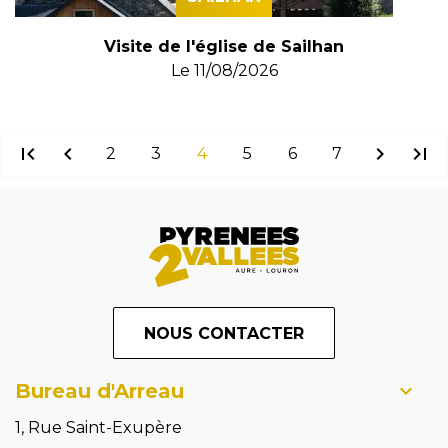
Visite de l'église de Sailhan
Le
11/08/2026
first_page
chevron_left
chevron_right
last_page
2
3
4
5
6
7
NOUS CONTACTER
Bureau d'Arreau
1, Rue Saint-Exupère