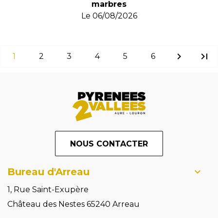
marbres
Le
06/08/2026
chevron_right
last_page
1
2
3
4
5
6
NOUS CONTACTER
Bureau d'Arreau
1, Rue Saint-Exupère
Château des Nestes 65240 Arreau