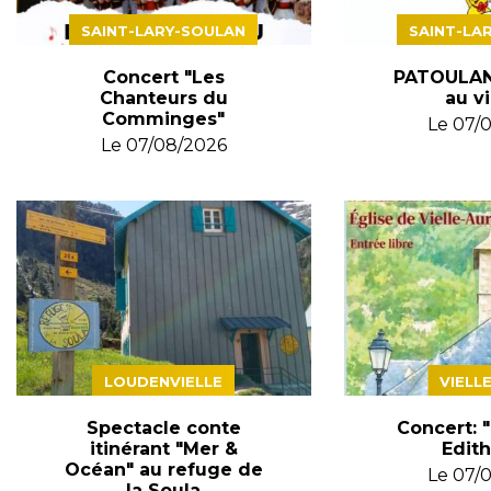
SAINT-LARY-SOULAN
SAINT-LA
Concert "Les
PATOULAN
Chanteurs du
au vi
Comminges"
Le
07/
Le
07/08/2026
LOUDENVIELLE
VIELL
Spectacle conte
Concert: 
itinérant "Mer &
Edith
Océan" au refuge de
Le
07/
la Soula