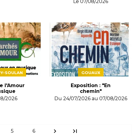
Le
07/08/2026
RY-SOULAN
GOUAUX
e l'Amour
Exposition : "En
sique
chemin"
08/2026
Du
24/07/2026
au
07/08/2026
chevron_right
last_page
5
6