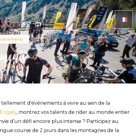
s
Évènements
ments
riane
a tellement d'événements à vivre au sein de la
-Engaly
, montrez vos talents de rider au monde entier
ie d’un défi encore plus intense ? Participez au
longue course de 2 jours dans les montagnes de la