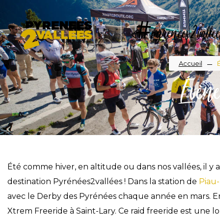
Aller
au
#pyrenees2vallee
contenu
principal
Fil
Accueil
Évène
d'A
Été comme hiver, en altitude ou dans nos vallées, il y 
destination Pyrénées2vallées ! Dans la station de
Piau
avec le Derby des Pyrénées chaque année en mars. Env
Xtrem Freeride à Saint-Lary. Ce raid freeride est une 