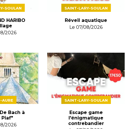
RY-SOULAN
SAINT-LARY-SOULAN
D HARIBO
Réveil aquatique
llage
Le
07/08/2026
08/2026
E-AURE
SAINT-LARY-SOULAN
"De Bach à
Escape game
 Piaf"
l'énigmatique
contrebandier
08/2026