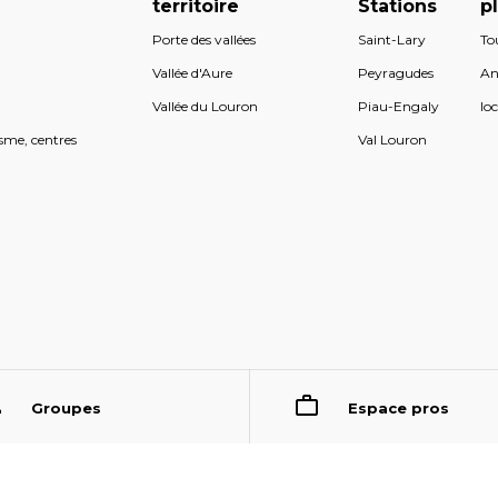
territoire
Stations
p
Porte des vallées
Saint-Lary
To
s
Vallée d'Aure
Peyragudes
An
s
Vallée du Louron
Piau-Engaly
loc
sme, centres
Val Louron
Groupes
Espace pros