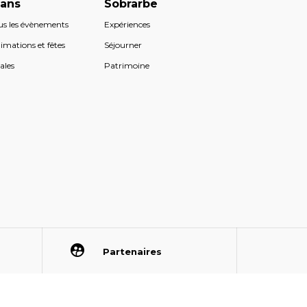
lans
Sobrarbe
us les évènements
Expériences
imations et fêtes
Séjourner
ales
Patrimoine
Partenaires