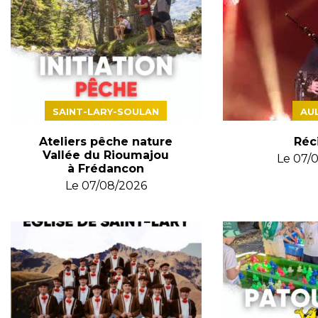
SAINT-LARY-SOULAN
AU
Ateliers pêche nature
Réci
Vallée du Rioumajou
Le
07/
à Frédancon
Le
07/08/2026