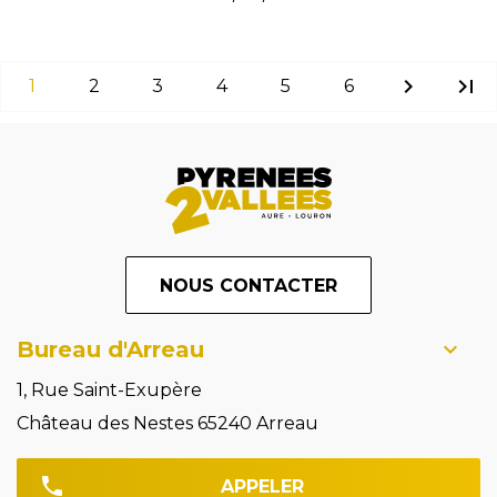
chevron_right
last_page
1
2
3
4
5
6
NOUS CONTACTER
Bureau d'Arreau
1, Rue Saint-Exupère
Château des Nestes 65240 Arreau
APPELER