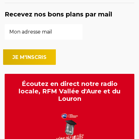
Recevez nos bons plans par mail
Écoutez en direct notre radio
locale, RFM Vallée d'Aure et du
Louron