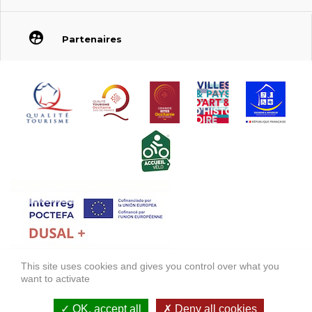
Partenaires
This site uses cookies and gives you control over what you
FONDS EUROPÉEN DE DÉVELOPPEMENT RÉGIONAL (FEDER)
want to activate
FONDO EUROPEO DE DESARROLLO REGIONAL (FEDER)
OK, accept all
Deny all cookies
Mentions légales