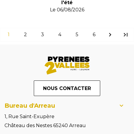
l'été
Le
06/08/2026
chevron_right
last_page
1
2
3
4
5
6
NOUS CONTACTER
Bureau d'Arreau
1, Rue Saint-Exupère
Château des Nestes 65240 Arreau